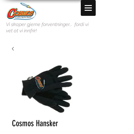
Vi skaper gjerne forventninger... fordi vi
vet at vi innfrir!
Cosmos Hansker