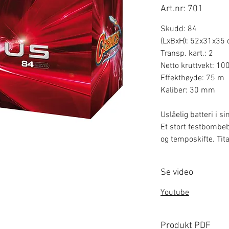
Art.nr: 701
Skudd: 84
(LxBxH): 52x31x35
Transp. kart.: 2
Netto kruttvekt: 10
Effekthøyde: 75 m
Kaliber: 30 mm
Uslåelig batteri i si
Et stort festbombeb
og temposkifte. Tit
Se video
Youtube
Produkt PDF