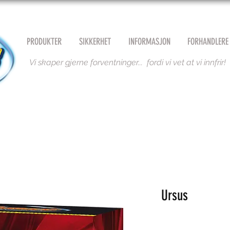
PRODUKTER
SIKKERHET
INFORMASJON
FORHANDLERE
Vi skaper gjerne forventninger... fordi vi vet at vi innfrir!
Ursus