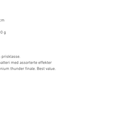
 cm
00 g
n prisklasse.
atteri med assorterte effekter
anium thunder finale. Best value.